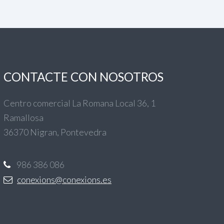
CONTACTE CON NOSOTROS
Centro comercial La Romana Local 36, 1
Ramallosa
36370 Nigran, Pontevedra
986 386 086
conexions@conexions.es