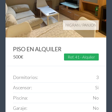
NIGRAN
/
PANJON
PISO EN ALQUILER
500
€
Ref. 41 - Alquiler
Dormitorios:
3
Ascensor:
Si
Piscina:
No
Garaje:
No